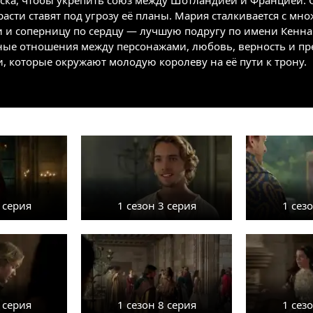
ска, чтобы укрепить союз между Шотландией и Францией. 
расти ставят под угрозу её планы. Мария сталкивается с м
 и соперницу по сердцу — лучшую подругу по имени Кенна.
жные отношения между персонажами, любовь, верность и пр
, которые окружают молодую королеву на её пути к трону.
 серия
1 сезон 3 серия
1 сез
 серия
1 сезон 8 серия
1 сез