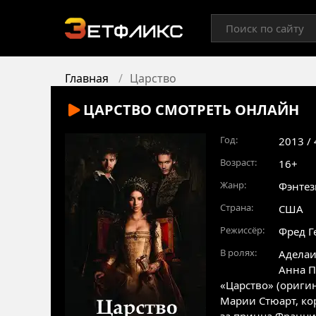
Главная
Царство
ЦАРСТВО
СМОТРЕТЬ ОНЛАЙН
Год:
2013 /
Возраст:
16+
Жанр:
Фэнтез
Страна:
США
Режиссёр:
Фред Г
В ролях:
Аделаи
Анна П
«Царство» (ориги
Марии Стюарт, ко