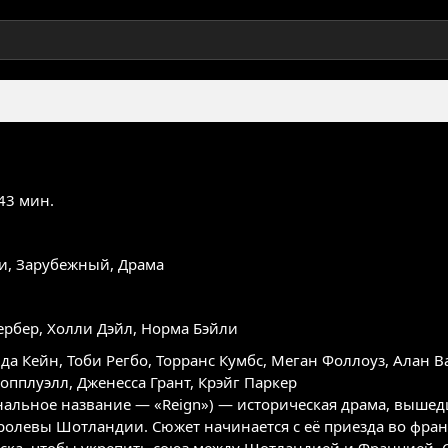
 43 мин.
и
,
Зарубежный
,
Драма
ербер, Холли Дэйл, Норма Бэйли
да Кейн
,
Тоби Регбо
,
Торранс Кумбс
,
Меган Фоллоуз
,
Алан В
опплуэлл
,
Дженесса Грант
,
Крэйг Паркер
нальное название — «Reign») — историческая драма, вышедш
ролевы Шотландии. Сюжет начинается с её приезда во фран