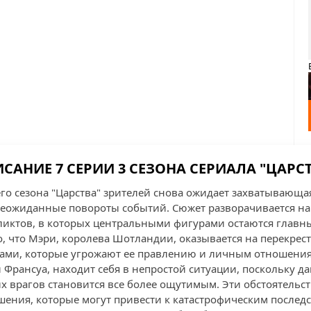
САНИЕ 7 СЕРИИ 3 СЕЗОНА СЕРИАЛА "ЦАРС
его сезона "Царства" зрителей снова ожидает захватывающа
неожиданные повороты событий. Сюжет разворачивается на
иктов, в которых центральными фигурами остаются главны
о, что Мэри, королева Шотландии, оказывается на перекрес
мами, которые угрожают ее правлению и личным отношениям
 Франсуа, находит себя в непростой ситуации, поскольку д
х врагов становится все более ощутимым. Эти обстоятельст
ения, которые могут привести к катастрофическим последс