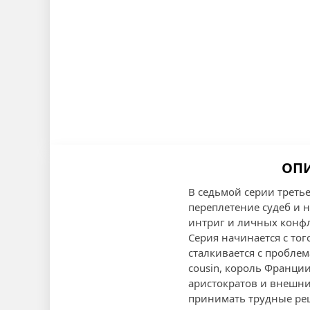
ОПИ
В седьмой серии треть
переплетение судеб и 
интриг и личных конфл
Серия начинается с тог
сталкивается с пробле
cousin, король Франции
аристократов и внешни
принимать трудные реш