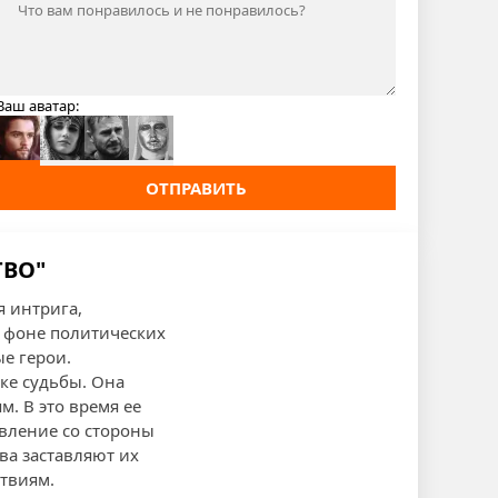
Ваш аватар:
ОТПРАВИТЬ
ТВО"
я интрига,
 фоне политических
е герои.
тке судьбы. Она
. В это время ее
авление со стороны
ва заставляют их
твиям.