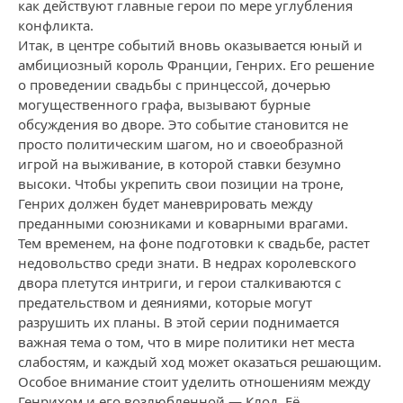
как действуют главные герои по мере углубления
конфликта.
Итак, в центре событий вновь оказывается юный и
амбициозный король Франции, Генрих. Его решение
о проведении свадьбы с принцессой, дочерью
могущественного графа, вызывают бурные
обсуждения во дворе. Это событие становится не
просто политическим шагом, но и своеобразной
игрой на выживание, в которой ставки безумно
высоки. Чтобы укрепить свои позиции на троне,
Генрих должен будет маневрировать между
преданными союзниками и коварными врагами.
Тем временем, на фоне подготовки к свадьбе, растет
недовольство среди знати. В недрах королевского
двора плетутся интриги, и герои сталкиваются с
предательством и деяниями, которые могут
разрушить их планы. В этой серии поднимается
важная тема о том, что в мире политики нет места
слабостям, и каждый ход может оказаться решающим.
Особое внимание стоит уделить отношениям между
Генрихом и его возлюбленной — Клод. Её