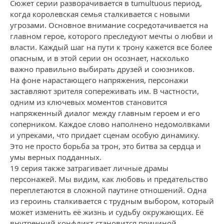
Сюжет серии разворачивается в tumultuous период,
когда королевская семья сталкивается с новыми
угрозами. Основное внимание сосредотачивается на
главном герое, которого преследуют мечты о любви и
власти. Каждый шаг на пути к трону кажется все более
опасным, и в этой серии он осознает, насколько
важно правильно выбирать друзей и союзников.
На фоне нарастающего напряжения, персонажи
заставляют зрителя сопереживать им. В частности,
одним из ключевых моментов становится
напряженный диалог между главным героем и его
соперником. Каждое слово наполнено недомолвками
и упреками, что придает сценам особую динамику.
Это не просто борьба за трон, это битва за сердца и
умы верных подданных.
19 серия также затрагивает личные драмы
персонажей. Мы видим, как любовь и предательство
переплетаются в сложной паутине отношений. Одна
из героинь сталкивается с трудным выбором, который
может изменить её жизнь и судьбу окружающих. Её
внутренний конфликт становится причиной